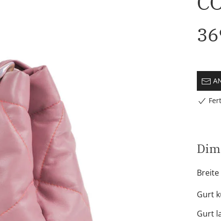
C
36
AN
Fert
Dim
Breite
Gurt k
Gurt l