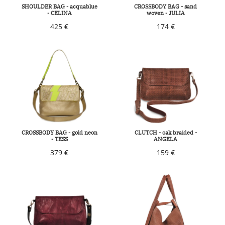
SHOULDER BAG - acquablue
CROSSBODY BAG - sand
- CELINA
woven - JULIA
425 €
174 €
CROSSBODY BAG - gold neon
CLUTCH - oak braided -
- TESS
ANGELA
379 €
159 €