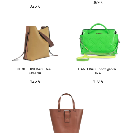
369 €
325 €
SHOULDER BAG - tan -
HAND BAG - neon green -
CELINA
INA
425 €
410 €