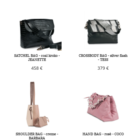
SATCHEL BAG - coal kroko -
CROSSBODY BAG - silver flash
JEANETTE
- TESS
458 €
379 €
SHOULDER BAG - creme -
HAND BAG - rosè - COCO
BARBARA