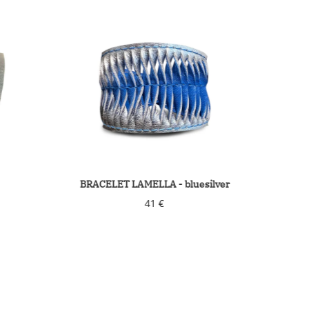
ELLA - bluesilver
BRACELET LAMELLA -
schwarzaltsilber
41 €
41 €