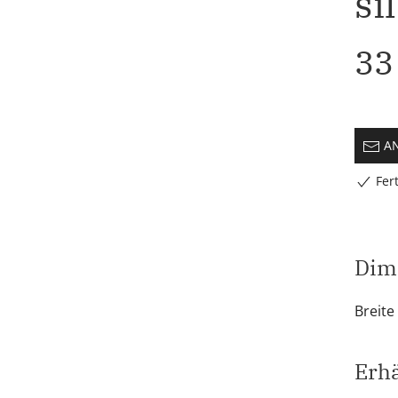
si
33
AN
Fert
Dim
Breite
Erhä