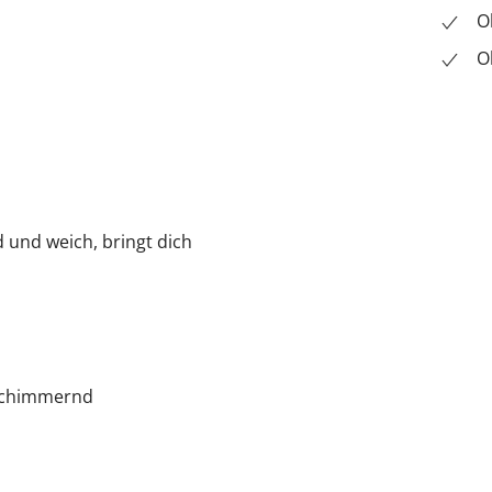
O
O
und weich, bringt dich
 schimmernd