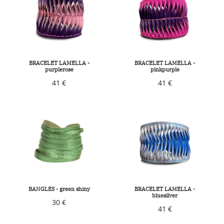
BRACELET LAMELLA -
BRACELET LAMELLA -
purplerose
pinkpurple
41 €
41 €
BANGLES - green shiny
BRACELET LAMELLA -
bluesilver
30 €
41 €