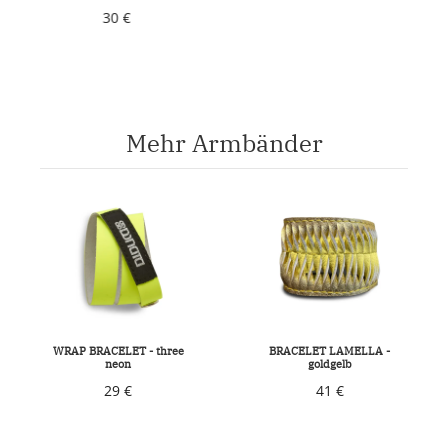
33 €
Mehr Armbänder
WRAP BRACELET - three
BRACELET LAMELLA -
neon
goldgelb
29 €
41 €